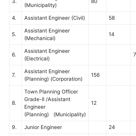
3.
80
(Municipality)
4.
Assistant Engineer (Civil)
58
Assistant Engineer
5.
14
(Mechanical)
Assistant Engineer
6.
7
(Electrical)
Assistant Engineer
7.
156
(Planning) (Corporation)
Town Planning Officer
Grade-II /Assistant
8.
12
Engineer
(Planning) (Municipality)
9.
Junior Engineer
24