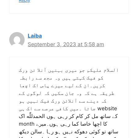
Reply
Laiba
September 3, 2023 at 5:58 am
السلام علیکم جو میری بہنیں آنلا ئن ورک
کو فیک کہتی ہیں وہ مجھ سے رابطہ
کریں۔ان کے لیے میرے پاس اک اچھا
طریقہ ہے کہ وہ جان سکیں کہ لوگوں کے
کہ دینے سے آنلائن ورک فیک نہیں ہو
جاتا ۔میں کافی عرصے سے اک ہی website
کے ساتھ مل کر کام کر رہی ہوں الحمدللّٰه اک
month کا اچھا خاصا کما رہی ہوں۔میرے
ساتھ تو کوئی دھوکه نہیں ہو رہا ۔سالن دیکھ