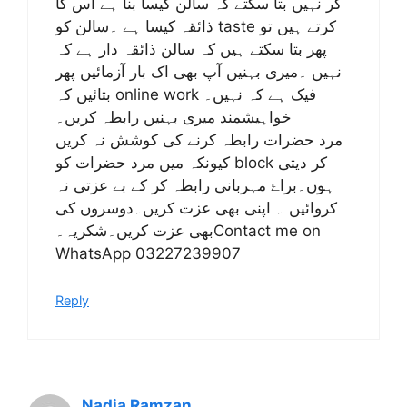
کر نہیں بتا سکتے کہ سالن کیسا بنا ہے اس کا
ذائقہ کیسا ہے ۔سالن کو taste کرتے ہیں تو
پھر بتا سکتے ہیں کہ سالن ذائقہ دار ہے کہ
نہیں ۔میری بہنیں آپ بھی اک بار آزمائیں پھر
بتائیں کہ online work فیک ہے کہ نہیں۔
خواہیشمند میری بہنیں رابطہ کریں۔
مرد حضرات رابطہ کرنے کی کوشش نہ کریں
کیونکہ میں مرد حضرات کو block کر دیتی
ہوں۔براۓ مہربانی رابطہ کر کے بے عزتی نہ
کروائیں ۔ اپنی بھی عزت کریں۔دوسروں کی
بھی عزت کریں۔شکریہ۔Contact me on
WhatsApp 03227239907
Reply
Nadia Ramzan