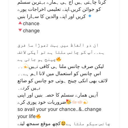
کرنا چاہتی ہیں آج ہی ہمارے بہترین سسٹم
کو جوائن کریں.اپنے تعلیمی اخراجات پورے
کریں اور اپنے والدین کا سہارا بنیں
chance
change
ان دو الفاظ میں بہت تھوڑا سا فرق
ہے۔۔آپ کو چانس ملتا ہے تو آپکی لائف
چینج ہو جاتی ہے
لیکن صرف چانس ملنا ہی کافی نہیں
۔۔
اس چانس کو استعمال میں لانا اہم ہے۔۔
لائف بھی انکی چینج ہوتی جو چانس کو ضائع
نہیں کرتے۔
آٸیں ھمارے سسٹم کا حصہ بنیں اور اپنی
ضروریات خود پوری کرے
so avail your your chance..&..change
your life
چانس سبکو ملتا ہے
کچھ موقع سمجھ لیتے