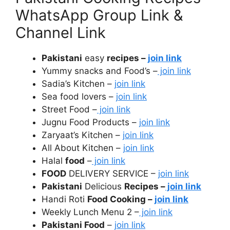
WhatsApp Group Link &
Channel Link
Pakistani
easy
recipes –
join link
Yummy snacks and Food’s –
join link
Sadia’s Kitchen –
join link
Sea food lovers –
join link
Street Food –
join link
Jugnu Food Products –
join link
Zaryaat’s Kitchen –
join link
All About Kitchen –
join link
Halal
food
–
join link
FOOD
DELIVERY SERVICE –
join link
Pakistani
Delicious
Recipes –
join link
Handi Roti
Food Cooking –
join link
Weekly Lunch Menu 2 –
join link
Pakistani Food
–
join link