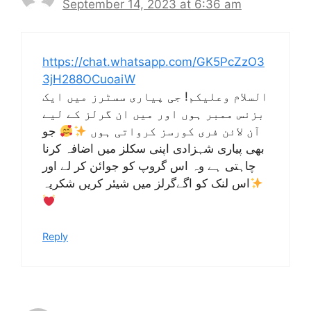
September 14, 2023 at 6:36 am
https://chat.whatsapp.com/GK5PcZzO3
3jH288OCuoaiW
السلام وعلیکم! جی پیاری سسٹرز میں ایک
بزنس ممبر ہوں اور میں ان گرلز کے لیے
آن لائن فری کورسز کرواتی ہوں
جو
بھی پیاری شہزادی اپنی سکلز میں اضافہ کرنا
چاہتی ہے وہ اس گروپ کو جوائن کر لے اور
اس لنک کو اگےگرلز میں شیئر کریں شکریہ
Reply