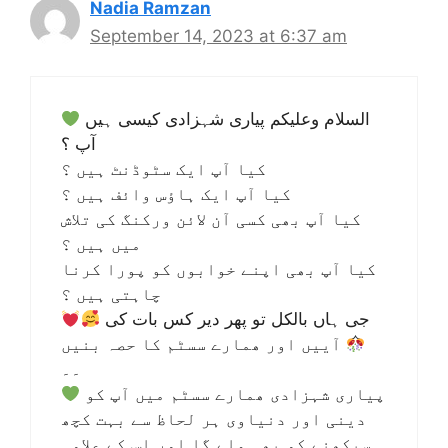
Nadia Ramzan
September 14, 2023 at 6:37 am
السلام وعلیکم پیاری شہزادی کیسی ہیں
آپ ؟
کیا آپ ایک سٹوڈنٹ ہیں ؟
کیا آپ ایک ہاؤس وائف ہیں ؟
کیا آپ بھی کسی آن لائن ورکنگ کی تلاش
میں ہیں ؟
کیا آپ بھی اپنے خوابوں کو پورا کرنا
چاہتی ہیں ؟
جی ہاں بالکل تو پھر دیر کس بات کی
آییں اور ھمارے سسٹم کا حصہ بنیں
۔۔
پیاری شہزادی ھمارے سسٹم میں آپ کو
دینی اور دنیاوی ہر لحاظ سے بہت کچھ
سیکھنے کو بھی ملے گا اور اس کے علاوہ