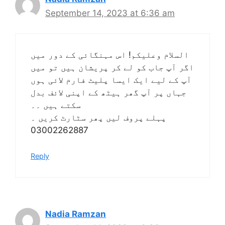
September 14, 2023 at 6:36 am
السلام وعلیکم! اس مہنگائی کے دور میں
اگر آپ جاب کو لے کر پریشان ہیں تو میں
آپ کے لیے ایک ایسا پلیٹ فارم لائی ہوں
جہاں پر آپ گھر ہیٹھ کے اپنی لائف بدل
سکتے ہیں ۔۔
پہلے پروف لیں پھر سٹارٹ کریں ۔
03002262887
Reply
Nadia Ramzan