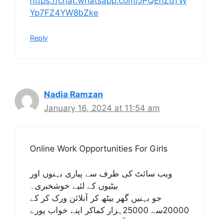
https://chat.whatsapp.com/JPQEnZqTW
Yp7FZ4YW8bZke
Reply
Nadia Ramzan
January 16, 2024 at 11:54 am
Online Work Opportunities For Girls
ویب سائٹ کی طرف سے پیاری بہنوں اور
بیٹیوں کے لئیے خوشخبری۔
جو بہنیں گھر بیٹھ کر آنلائن ورک کر کے
20000سے 25000ہزار کماکر اپنے خواب پورے